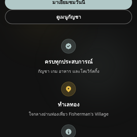
มาเยี่ยมชมวันนี้
ดูเมนูกัญชา
🎁 Join Free — Save up to 40%
ติดต่อเรา
ครบทุกประสบการณ์
LANGUAGE
กัญชา เกม อาหาร และโคเวิร์คกิ้ง
🇬🇧
🇹🇭
🇨🇳
🇯🇵
🇰🇷
English
ไทย
简体中文
日本語
한국어
🇲🇾
🇮🇩
🇻🇳
Bahasa Melayu
Bahasa Indonesia
Tiếng Việt
ทำเลทอง
🇲🇲
🇷🇺
🇮🇱
🇫🇷
မြန်မာဘာသာ
Русский
עברית
Français
ใจกลางย่านท่องเที่ยว Fisherman's Village
🇩🇪
🇪🇸
Deutsch
Español
Quick Contact