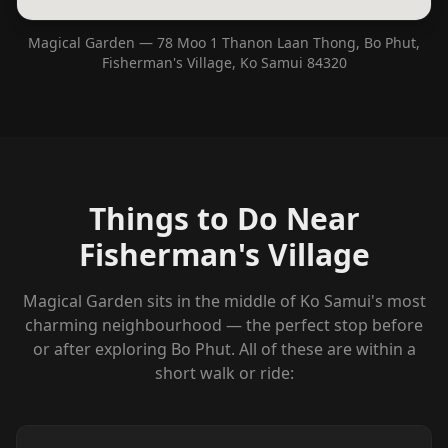
Magical Garden — 78 Moo 1 Thanon Laan Thong, Bo Phut,
Fisherman's Village, Ko Samui 84320
Things to Do Near
Fisherman's Village
Magical Garden sits in the middle of Ko Samui's most
charming neighbourhood — the perfect stop before
or after exploring Bo Phut. All of these are within a
short walk or ride: