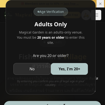
🎁 Members save up to 40% —
Join free →
Age Verification
Magical Garden
🛵
Join Free
Open
Adults Only
Magical Garden is an adults-only venue.
You must be
20 years or older
to enter this
สาขาหลัก
site.
Fisherman's
Village
Are you 20 or older?
สวรรค์แห่งกัญชา
No
Yes, I'm 20+
สาขาหลักของเราในใจกลาง Fisherman's Village สัมผัส
By entering you confirm you are of legal age in your
บรรยากาศ Magical Garden เต็มรูปแบบพร้อมกัญชา
country.
พรีเมียม เกมมิ่งเลานจ์ ร้านอาหาร และพื้นที่โคเวิร์คกิ้ง