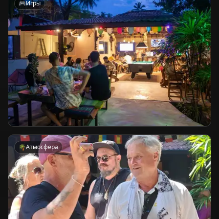
🎮
Игры
🌴
Атмосфера