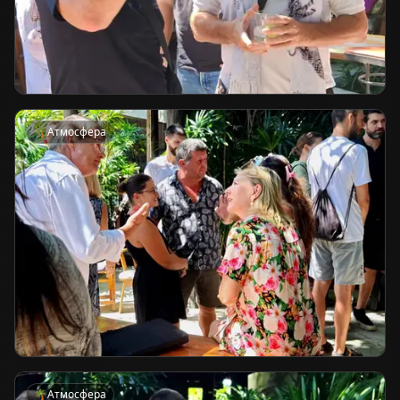
🌴
Атмосфера
🌴
Атмосфера