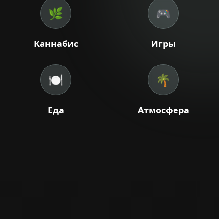
🌿
🎮
+66 98 192 2088
Open Daily: 9AM – 2AM
Каннабис
Игры
🍽️
🌴
Еда
Атмосфера