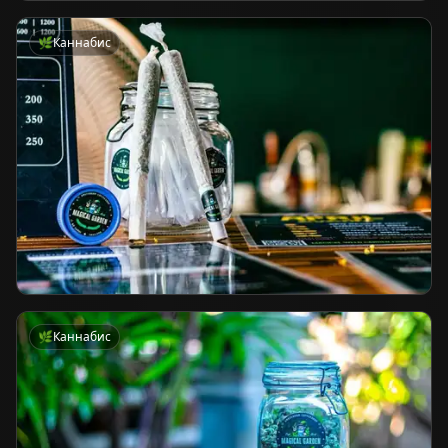
🌿
Каннабис
🌿
Каннабис