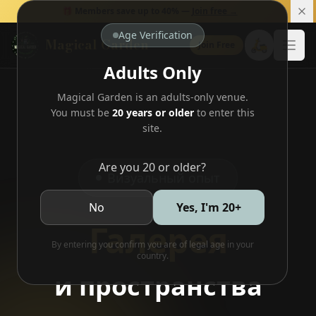
🎁 Members save up to 40% —
Join free →
Age Verification
Magical Garden
🛵
Join Free
Open
Adults Only
Magical Garden is an adults-only venue.
You must be
20 years or older
to enter this
site.
Are you 20 or older?
Визуальный опыт
No
Yes, I'm 20+
Галерея
By entering you confirm you are of legal age in your
country.
и пространства