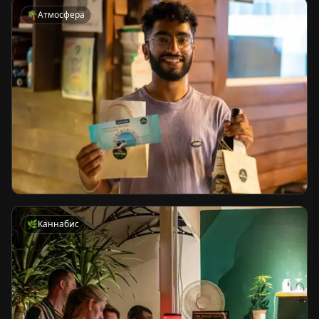
🌴
Атмосфера
🌿
Каннабис