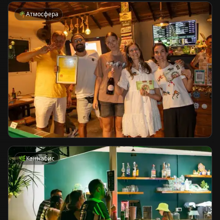
🌴
Атмосфера
🌿
Каннабис