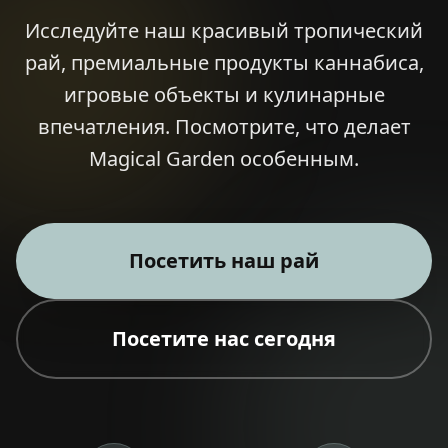
Исследуйте наш красивый тропический
рай, премиальные продукты каннабиса,
игровые объекты и кулинарные
🎁 Join Free — Save up to 40%
впечатления. Посмотрите, что делает
Magical Garden особенным.
Свяжитесь с Нами
LANGUAGE
Посетить наш рай
🇬🇧
🇹🇭
🇨🇳
🇯🇵
🇰🇷
English
ไทย
简体中文
日本語
한국어
🇲🇾
🇮🇩
🇻🇳
Bahasa Melayu
Bahasa Indonesia
Tiếng Việt
Посетите нас сегодня
🇲🇲
🇷🇺
🇮🇱
🇫🇷
မြန်မာဘာသာ
Русский
עברית
Français
🇩🇪
🇪🇸
Deutsch
Español
Quick Contact