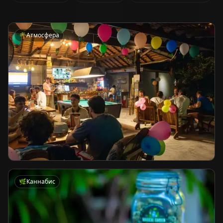
🌴
Атмосфера
🌿
Каннабис