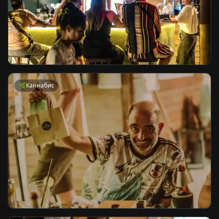
🌿
Каннабис