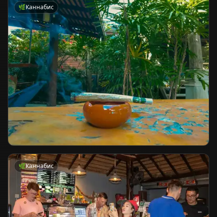
🌿
Каннабис
🌿
Каннабис