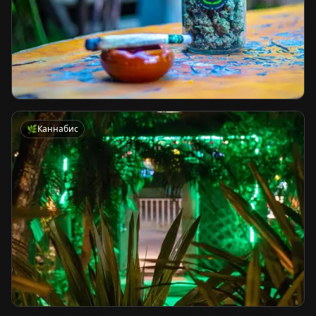
🌿
Каннабис