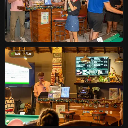
🌿
Каннабис