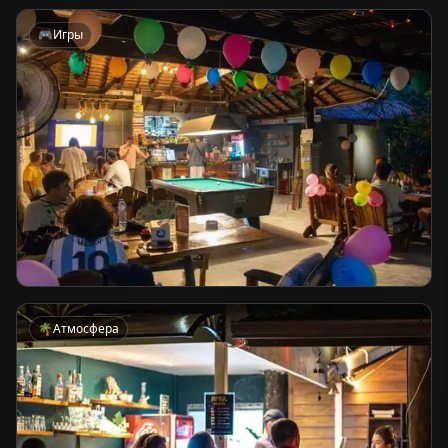
🎮
Игры
🌴
Атмосфера