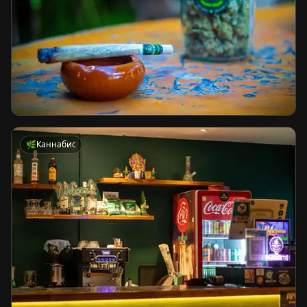
🌿
Каннабис