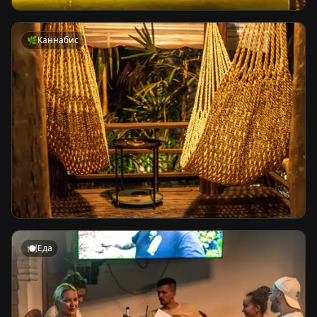
🌿
Каннабис
🍽️
Еда