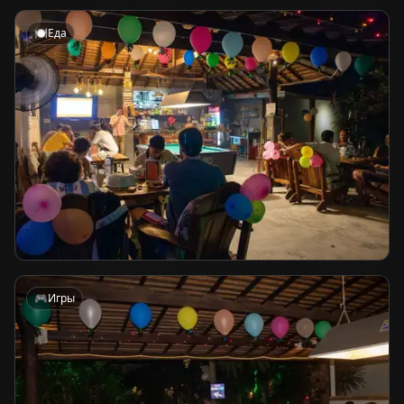
🍽️
Еда
🎮
Игры