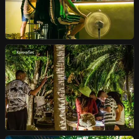
🌿
Каннабис