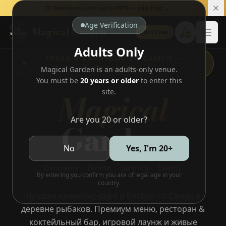
🎁 Members save up to 40% —
Join free →
Age Verification
Magical Garden
🛵
Join Free
Open
Adults Only
ТРАВА И КАННАБИС КО САМУИ —
КОФЕШОП
Magical Garden is an adults-only venue.
You must be
20 years or older
to enter this
Magical
site.
Are you 20 or older?
Garden
No
Yes, I'm 20+
Cannabis
·
Dining
·
Gaming
·
Events
By entering you confirm you are of legal age in your
country.
Лучшее каннабис-кафе и бистро Ко Самуи в
деревне рыбаков. Премиум меню, ресторан &
коктейльный бар, игровой лаунж и живые