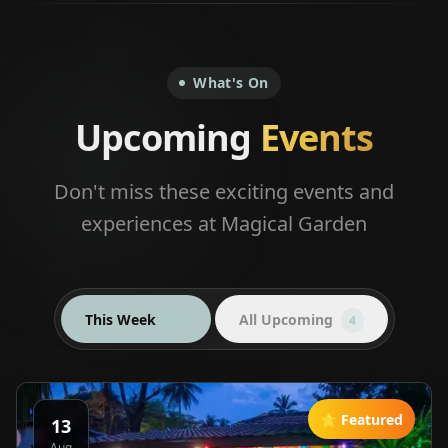
What's On
Upcoming
Events
Don't miss these exciting events and
experiences at Magical Garden
This Week
All Upcoming
4
4
⭐ Featured
13
Aug