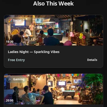
Also This Week
🎉
Social
19:30
Ladies Night — Sparkling Vibes
Free Entry
Details
🎮
Gaming
20:00