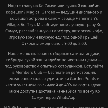
+66 98 192 2088
Ищете траву на Ко Самуи или лучший каннабис-
кофешоп? Magical Garden — ведущий диспансер и
Open Daily: 9AM – 2AM
кофешоп острова в самом сердце Fisherman's
Village, Бо Пхут. Мы объединяем лучшую траву Ко
Самуи, расслабленную атмосферу, авторский кофе,
игровую зону и вкусную еду под одной крышей.
Открыты ежедневно с 9:00 до 2:00.
Наше меню включает отборные сативы, индики,
гибриды, сухой хэш и эдиблс по честным ценам —
под руководством опытных сотрудников. Вступайте
в Members Club — бесплатная регистрация,
ежедневное колесо удачи, очки Garden Points и
карта участника со скидкой до 40% на сорт недели.
Также доступна доставка каннабиса по всему Ко
Самуи через WhatsApp.
MG Bistro подаёт специальный кофе, свежевыжатые