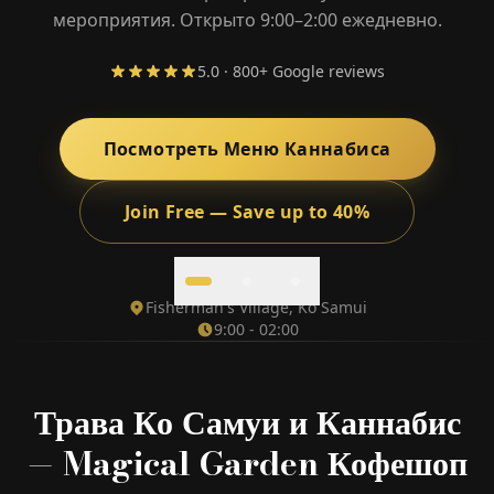
мероприятия. Открыто 9:00–2:00 ежедневно.
5.0 · 800+ Google reviews
🎁 Join Free — Save up to 40%
Посмотреть Меню Каннабиса
Свяжитесь с Нами
Join Free — Save up to 40%
LANGUAGE
🇬🇧
🇹🇭
🇨🇳
🇯🇵
🇰🇷
English
ไทย
简体中文
日本語
한국어
Fisherman's Village, Ko Samui
9:00 - 02:00
🇲🇾
🇮🇩
🇻🇳
Bahasa Melayu
Bahasa Indonesia
Tiếng Việt
🇲🇲
🇷🇺
🇮🇱
🇫🇷
မြန်မာဘာသာ
Русский
עברית
Français
Трава Ко Самуи и Каннабис
🇩🇪
🇪🇸
Deutsch
Español
— Magical Garden Кофешоп
Quick Contact