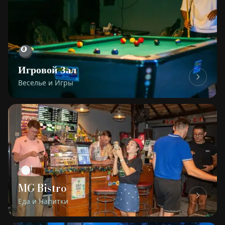
🎱
Игровой Зал
Веселье и Игры
🍽
MG Bistro
Еда и Напитки