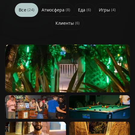
Все
Атмосфера
Еда
Игры
(
24
)
(
8
)
(
6
)
(
4
)
Клиенты
(
6
)