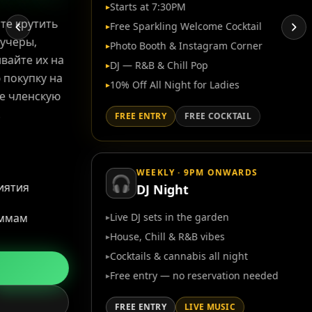
Starts at 7:30PM
▸
Free Sparkling Welcome Cocktail
▸
Photo Booth & Instagram Corner
▸
DJ — R&B & Chill Pop
▸
10% Off All Night for Ladies
▸
FREE ENTRY
FREE COCKTAIL
WEEKLY · 9PM ONWARDS
🎧
DJ Night
Live DJ sets in the garden
▸
House, Chill & R&B vibes
▸
Cocktails & cannabis all night
▸
Free entry — no reservation needed
▸
FREE ENTRY
LIVE MUSIC