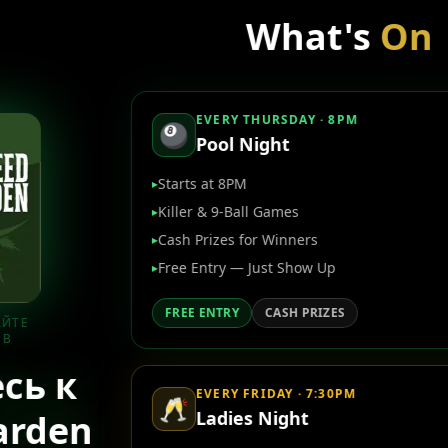
What's
On
EVERY THURSDAY · 8PM
🎱
Pool Night
Starts at 8PM
▸
Killer & 9-Ball Games
▸
Cash Prizes for Winners
▸
Free Entry — Just Show Up
▸
FREE ENTRY
CASH PRIZES
EVERY FRIDAY · 7:30PM
🥂
Ladies Night