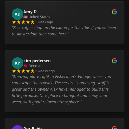
Amy D.
AD
🇺🇸
United States
1 week ago
“
Best coffee shop on the island for the vibe, if you've been
to Amsterdam then come here.
”
kim pedersen
KP
🇩🇰
Denmark
7 weeks ago
“
Amazing place right in Fisherman's Village, where you
can escape the crowds. The service is amazing, staff is
great and the owner Alex have managed to build this
little paradise. Nice place to hangout and enjoy your
weed, with good relaxed atmosphere.
”
Dor Bahir