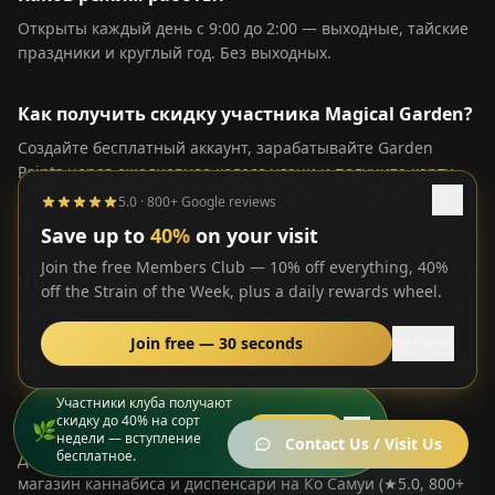
Открыты каждый день с 9:00 до 2:00 — выходные, тайские
праздники и круглый год. Без выходных.
Как получить скидку участника Magical Garden?
Создайте бесплатный аккаунт, зарабатывайте Garden
Points через ежедневное колесо удачи и получите карту
участника в магазине — скидка до 40% на сорт недели.
5.0 · 800+ Google reviews
Членство абсолютно бесплатное.
Save up to
40%
on your visit
Join the free Members Club — 10% off everything, 40%
Что подают в MG Bistro?
off the Strain of the Week, plus a daily rewards wheel.
MG Bistro предлагает полнодневное меню: специальный
кофе, смузи, коктейли, завтрак весь день, тайские блюда,
Join free — 30 seconds
No thanks
бургеры, молочные коктейли и авторское джелато от Vero.
Участники клуба получают
скидку до 40% на сорт
Есть ли магазин конопли на Ко Самуи?
🌿
Вступить
недели — вступление
Contact Us / Visit Us
бесплатное.
Да — Magical Garden в Деревне Рыбаков — лучший
магазин каннабиса и диспенсари на Ко Самуи (★5.0, 800+