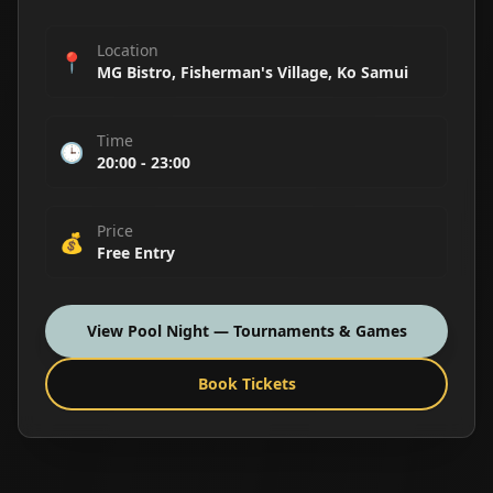
Location
📍
MG Bistro, Fisherman's Village, Ko Samui
Time
🕒
20:00
-
23:00
Price
💰
Free Entry
View
Pool Night — Tournaments & Games
Book Tickets