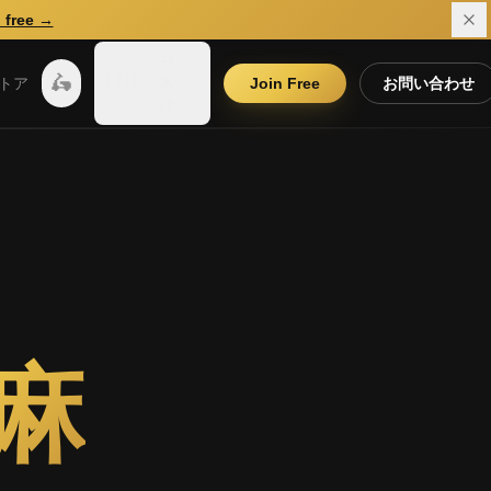
 free →
日
🛵
🇯🇵
トア
本
Join Free
お問い合わせ
語
麻