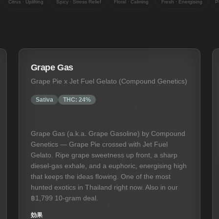
Citrus · Uplifting
Spicy · Stress Relief
Floral · Calming
Fresh · Energising
P
Grape Gas
Grape Pie x Jet Fuel Gelato (Compound Genetics)
Sativa
THC:
24%
Grape Gas (a.k.a. Grape Gasoline) by Compound
Genetics — Grape Pie crossed with Jet Fuel
Gelato. Ripe grape sweetness up front, a sharp
diesel-gas exhale, and a euphoric, energising high
that keeps the ideas flowing. One of the most
hunted exotics in Thailand right now. Also in our
฿1,799 10-gram deal.
効果