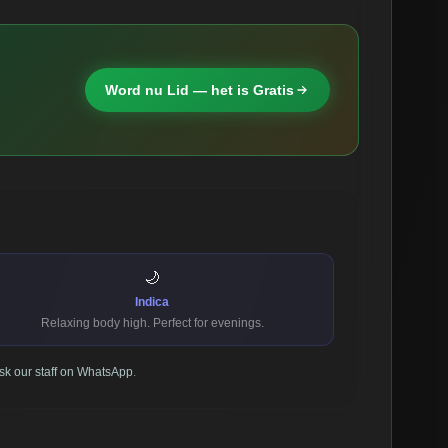
Word nu Lid — het is Gratis
🌙
Indica
Relaxing body high. Perfect for evenings.
sk our staff on WhatsApp
.