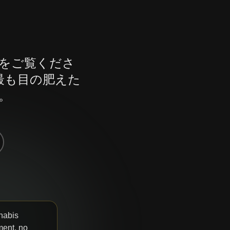
をご覧くださ
最も目の肥えた
。
nabis
ment, no