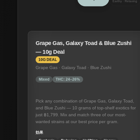
Earthy · Relaxing
Grape Gas, Galaxy Toad & Blue Zushi
— 10g Deal
10G DEAL
Grape Gas · Galaxy Toad · Blue Zushi
Mixed
THC:
24–26%
Pick any combination of Grape Gas, Galaxy Toad,
and Blue Zushi — 10 grams of top-shelf exotics for
just ฿1,799. Mix and match three of our most-
wanted strains at our best price per gram.
効果