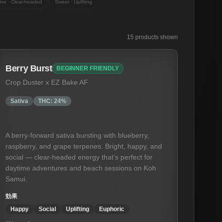
ine · Clear-headed
Sweet · Uplifting
15
product
s
shown
Berry Burst
BEGINNER FRIENDLY
Crop Duster x EZ Bake AF
Sativa
THC:
24%
A berry-forward sativa bursting with blueberry,
raspberry, and grape terpenes. Bright, happy, and
social — clear-headed energy that's perfect for
daytime adventures and beach sessions on Koh
Samui.
効果
Happy
Social
Uplifting
Euphoric