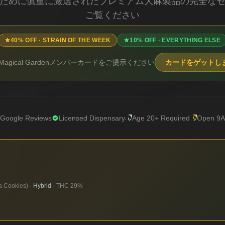
ために慎重に厳選されたプレミアム大麻製品の完全な
ご覧ください
40% OFF · STRAIN OF THE WEEK
10% OFF · EVERYTHING ELSE
agical Gardenメンバーカードをご提示ください
カードをゲットし
 Google Reviews
Licensed Dispensary
Age 20+ Required
Open 9A
a Cookies)
·
Hybrid
· THC
29%