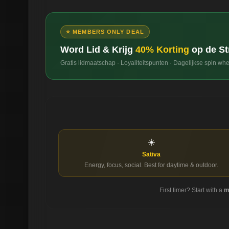
⭐ MEMBERS ONLY DEAL
Word Lid & Krijg
40% Korting
op de St
Gratis lidmaatschap · Loyaliteitspunten · Dagelijkse spin wh
☀️
Sativa
Energy, focus, social. Best for daytime & outdoor.
First timer? Start with a
m