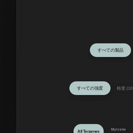
すべての製品
すべての強度
軽度 (10
Myrcene
All Terpenes