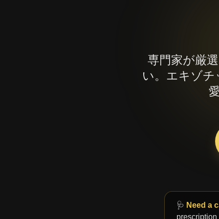
専門家が厳
い。エキゾチ
🩺
Need a c
prescription