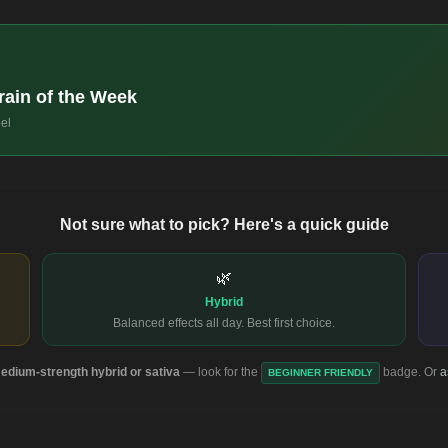
rain of the Week
eel
Not sure what to pick? Here's a quick guide
🌿
Hybrid
Balanced effects all day. Best first choice.
edium-strength hybrid or sativa
— look for the
badge. Or
a
BEGINNER FRIENDLY