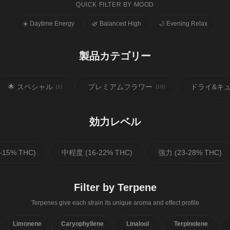
QUICK FILTER BY MOOD
☀️ Daytime Energy
🌿 Balanced High
🌙 Evening Relax
製品カテゴリー
🌟 スペシャル
プレミアムフラワー
ドライ&キ
(
1
)
(
10
)
効力レベル
-15% THC)
中程度 (16-22% THC)
強力 (23-28% THC)
Filter by Terpene
Terpenes give each strain its unique aroma and effect profile
Limonene
Caryophyllene
Linalool
Terpinolene