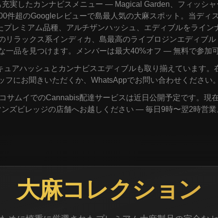
実したカンナビスメニュー — Magical Garden、フィッ
800件超のGoogleレビューで島最人気の大麻スポット。当デ
たプレミアム品種、アルチザンハッシュ、エディブルをライン
のリラックス系インディカ、島最高のライブロジンエディブル 
な一品を見つけます。メンバーは最大40%オフ — 無料で参加
キュアハッシュとカンナビスエディブルも取り揃えています。
ッフにお聞きいただくか、WhatsAppでお問い合わせください
rdenのコサムイでのCannabis配達サービスは近日公開予定です
マンズビレッジの店舗へお越しください — 毎日9時〜翌2時営業
大麻コレクション