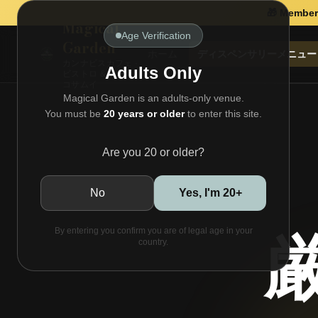
🎁 Members
Magical
Age Verification
Garden
ホーム
ディスペンサリーメニュー
カンナビスカフェ ·
Adults Only
ビストロ & バー ·
コサムイ
Magical Garden is an adults-only venue.
You must be
20 years or older
to enter this site.
Are you 20 or older?
No
Yes, I'm 20+
By entering you confirm you are of legal age in your
country.