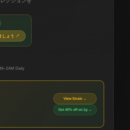
セレクションを
ましょう
↗
M–2AM Daily
View Strain →
Get 40% off on 1g →