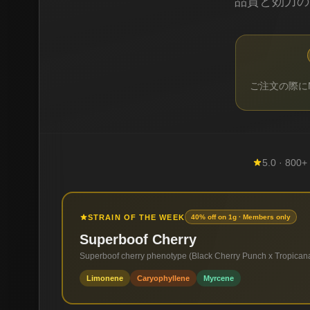
品質と効力の
ご注文の際にM
5.0 · 800+
STRAIN OF THE WEEK
40% off on 1g · Members only
Superboof Cherry
Superboof cherry phenotype (Black Cherry Punch x Tropican
Limonene
Caryophyllene
Myrcene